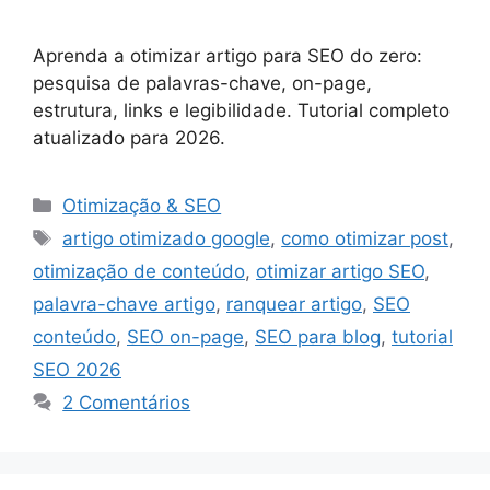
Aprenda a otimizar artigo para SEO do zero:
pesquisa de palavras-chave, on-page,
estrutura, links e legibilidade. Tutorial completo
atualizado para 2026.
Categorias
Otimização & SEO
Tags
artigo otimizado google
,
como otimizar post
,
otimização de conteúdo
,
otimizar artigo SEO
,
palavra-chave artigo
,
ranquear artigo
,
SEO
conteúdo
,
SEO on-page
,
SEO para blog
,
tutorial
SEO 2026
2 Comentários