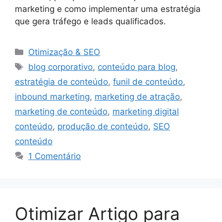
marketing e como implementar uma estratégia
que gera tráfego e leads qualificados.
Categorias
Otimização & SEO
Tags
blog corporativo
,
conteúdo para blog
,
estratégia de conteúdo
,
funil de conteúdo
,
inbound marketing
,
marketing de atração
,
marketing de conteúdo
,
marketing digital
conteúdo
,
produção de conteúdo
,
SEO
conteúdo
1 Comentário
Otimizar Artigo para