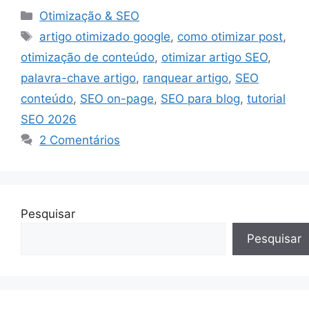
Categorias
Otimização & SEO
Tags
artigo otimizado google
,
como otimizar post
,
otimização de conteúdo
,
otimizar artigo SEO
,
palavra-chave artigo
,
ranquear artigo
,
SEO
conteúdo
,
SEO on-page
,
SEO para blog
,
tutorial
SEO 2026
2 Comentários
Pesquisar
Pesquisar