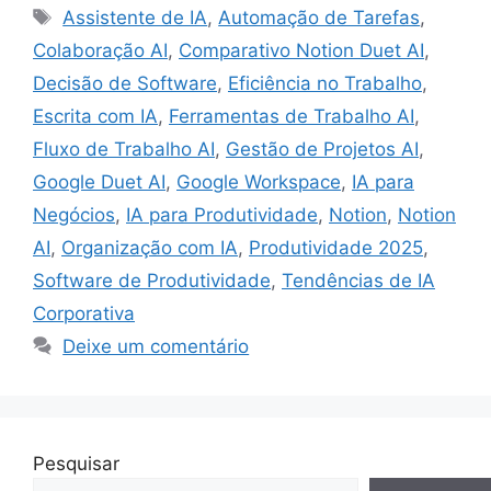
Tags
Assistente de IA
,
Automação de Tarefas
,
Colaboração AI
,
Comparativo Notion Duet AI
,
Decisão de Software
,
Eficiência no Trabalho
,
Escrita com IA
,
Ferramentas de Trabalho AI
,
Fluxo de Trabalho AI
,
Gestão de Projetos AI
,
Google Duet AI
,
Google Workspace
,
IA para
Negócios
,
IA para Produtividade
,
Notion
,
Notion
AI
,
Organização com IA
,
Produtividade 2025
,
Software de Produtividade
,
Tendências de IA
Corporativa
Deixe um comentário
Pesquisar