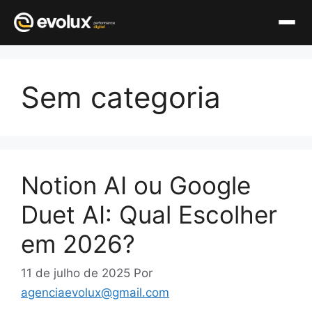
Pular
para
Sem categoria
o
conteúdo
Notion AI ou Google
Duet AI: Qual Escolher
em 2026?
11 de julho de 2025
Por
agenciaevolux@gmail.com