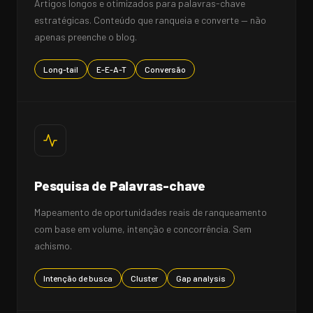
Artigos longos e otimizados para palavras-chave
estratégicas. Conteúdo que ranqueia e converte — não
apenas preenche o blog.
Long-tail
E-E-A-T
Conversão
Pesquisa de Palavras-chave
Mapeamento de oportunidades reais de ranqueamento
com base em volume, intenção e concorrência. Sem
achismo.
Intenção de busca
Cluster
Gap analysis