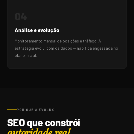
04
Análise e evolução
Monitoramento mensal de posições e tráfego. A
estratégia evolui com os dados — não fica engessada no
plano inicial.
POR QUE A EVOLUX
SEO que constrói
autoridade real