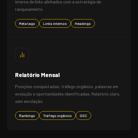
interna de links alinhados com a estratégia de
ranqueamento.
Meta tags
Links internos
Headings
Relatório Mensal
Posições conquistadas, tráfego orgânico, palavras em
evolução e oportunidades identificadas. Relatório claro,
sem enrolação.
Rankings
Tráfego orgânico
GSC