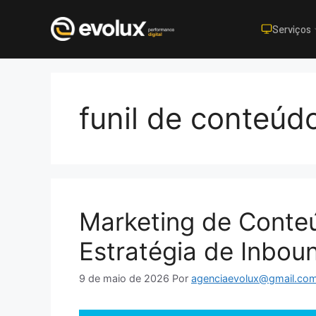
Serviços
Pular
para
o
funil de conteúd
conteúdo
Marketing de Conteú
Estratégia de Inbou
9 de maio de 2026
Por
agenciaevolux@gmail.co