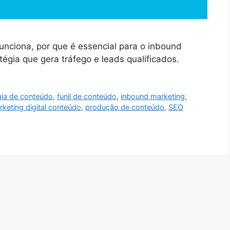
nciona, por que é essencial para o inbound
gia que gera tráfego e leads qualificados.
gia de conteúdo
,
funil de conteúdo
,
inbound marketing
,
keting digital conteúdo
,
produção de conteúdo
,
SEO