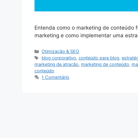
Entenda como o marketing de conteúdo fu
marketing e como implementar uma estraté
Categorias
Otimização & SEO
Tags
blog corporativo
,
conteúdo para blog
,
estraté
marketing de atração
,
marketing de conteúdo
,
mar
conteúdo
1 Comentário