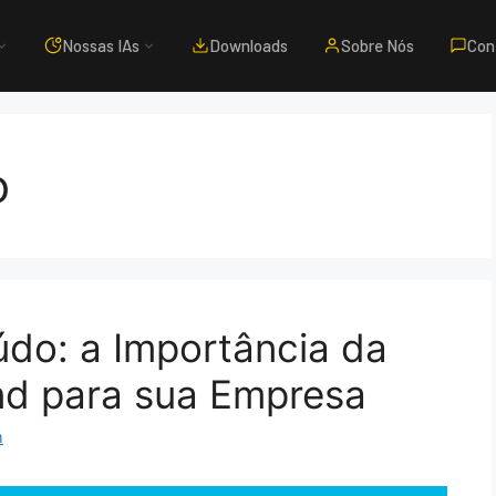
Nossas IAs
Downloads
Sobre Nós
Con
o
do: a Importância da
nd para sua Empresa
m