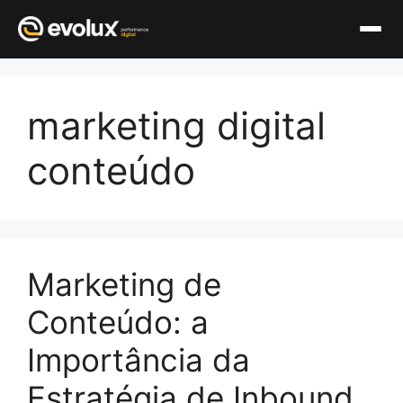
Pular
para
marketing digital
o
conteúdo
conteúdo
Marketing de
Conteúdo: a
Importância da
Estratégia de Inbound