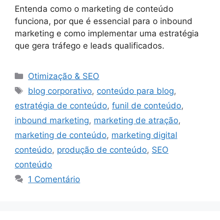
Entenda como o marketing de conteúdo
funciona, por que é essencial para o inbound
marketing e como implementar uma estratégia
que gera tráfego e leads qualificados.
Categorias
Otimização & SEO
Tags
blog corporativo
,
conteúdo para blog
,
estratégia de conteúdo
,
funil de conteúdo
,
inbound marketing
,
marketing de atração
,
marketing de conteúdo
,
marketing digital
conteúdo
,
produção de conteúdo
,
SEO
conteúdo
1 Comentário