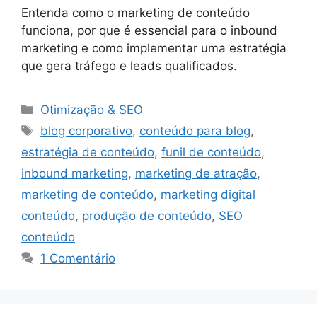
Entenda como o marketing de conteúdo
funciona, por que é essencial para o inbound
marketing e como implementar uma estratégia
que gera tráfego e leads qualificados.
Categorias
Otimização & SEO
Tags
blog corporativo
,
conteúdo para blog
,
estratégia de conteúdo
,
funil de conteúdo
,
inbound marketing
,
marketing de atração
,
marketing de conteúdo
,
marketing digital
conteúdo
,
produção de conteúdo
,
SEO
conteúdo
1 Comentário