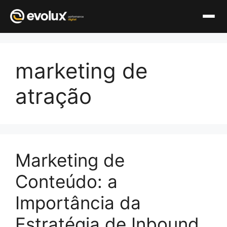
Pular
para
marketing de
o
conteúdo
atração
Marketing de
Conteúdo: a
Importância da
Estratégia de Inbound