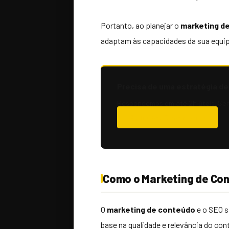
Portanto, ao planejar o
marketing d
adaptam às capacidades da sua equipe
Precisa de uma estratégia d
Respondemos em até 2h úteis. Se
Solicitar Orçamento
Como o Marketing de Con
O
marketing de conteúdo
e o SEO s
base na qualidade e relevância do con