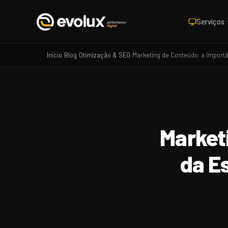
Serviços
Início
Blog
Otimização & SEO
Marketing de Conteúdo: a Import
›
›
›
Market
da E