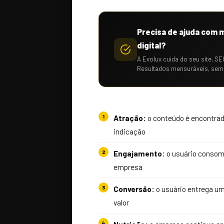
Precisa de ajuda com 
digital?
A Evolux cuida do seu site, SE
Resultados mensuráveis, sem
Atração:
o conteúdo é encontrado
indicação
Engajamento:
o usuário consome
empresa
Conversão:
o usuário entrega um
valor