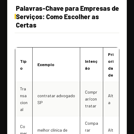
Palavras-Chave para Empresas de
Serviços: Como Escolher as
Certas
Pri
Tip
Intenç
ori
Exemplo
o
ão
da
de
Tra
Compr
nsa
contratar advogado
Alt
ar/con
cion
SP
a
tratar
al
Compa
Co
melhor clínica de
rar
Alt
mer