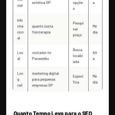
estética SP
opçõe
a
cial
s
Info
Pesqui
rma
quanto custa
Mé
sar
cion
fisioterapia
dia
preço
al
Busca
Loc
contador no
Alt
localiz
al
Pacaembu
a
ada
Lon
marketing digital
Especí
Mé
g
para pequenas
fica
dia
tail
empresas SP
Quanto Tempo Leva para o SEO