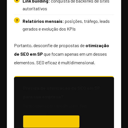
Link building:
conquista de backlinks de sites
autoritativos
Relatórios mensais:
posições, tráfego, leads
gerados e evolução dos KPIs
Portanto, desconfie de propostas de
otimização
de SEO em SP
que focam apenas em um desses
elementos. SEO eficaz é multidimensional.
Precisa de otimização de SEO em SP
para sua empresa?
Respondemos em até 2h úteis. Sem
compromisso.
Solicitar Orçamento