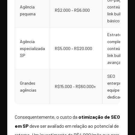
Agência
conteúdo +
R$2.000 – R$6.000
pequena
link building
básico
Estratégia
Agência
completa +
especializada
R$5.000 – R$20.000
conteúdo +
SP
link building
avançado
SEO
Grandes
enterprise +
R$15.000 – R$60.000+
agências
equipe
dedicada
Consequentemente, o custo da
otimização de SEO
em SP
deve ser avaliado em relação ao potencial de
retorno. Um investimento de R$4.000/mês que gera