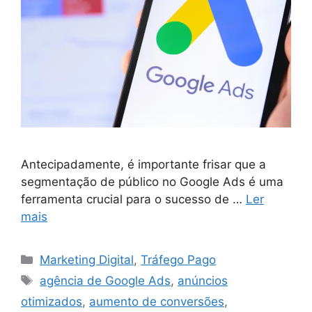
Antecipadamente, é importante frisar que a
segmentação de público no Google Ads é uma
ferramenta crucial para o sucesso de …
Ler
mais
Categorias
Marketing Digital
,
Tráfego Pago
Tags
agência de Google Ads
,
anúncios
otimizados
,
aumento de conversões
,