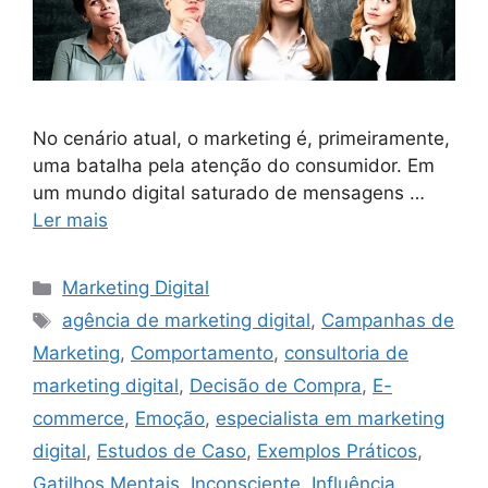
No cenário atual, o marketing é, primeiramente,
uma batalha pela atenção do consumidor. Em
um mundo digital saturado de mensagens …
Ler mais
Categorias
Marketing Digital
Tags
agência de marketing digital
,
Campanhas de
Marketing
,
Comportamento
,
consultoria de
marketing digital
,
Decisão de Compra
,
E-
commerce
,
Emoção
,
especialista em marketing
digital
,
Estudos de Caso
,
Exemplos Práticos
,
Gatilhos Mentais
,
Inconsciente
,
Influência
,