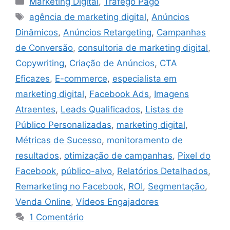
Marketing Digital
,
Tráfego Pago
Tags
agência de marketing digital
,
Anúncios
Dinâmicos
,
Anúncios Retargeting
,
Campanhas
de Conversão
,
consultoria de marketing digital
,
Copywriting
,
Criação de Anúncios
,
CTA
Eficazes
,
E-commerce
,
especialista em
marketing digital
,
Facebook Ads
,
Imagens
Atraentes
,
Leads Qualificados
,
Listas de
Público Personalizadas
,
marketing digital
,
Métricas de Sucesso
,
monitoramento de
resultados
,
otimização de campanhas
,
Pixel do
Facebook
,
público-alvo
,
Relatórios Detalhados
,
Remarketing no Facebook
,
ROI
,
Segmentação
,
Venda Online
,
Vídeos Engajadores
1 Comentário