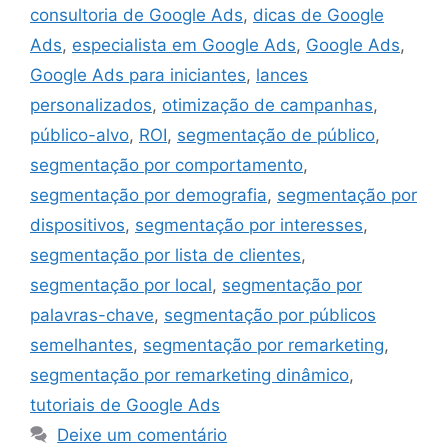
consultoria de Google Ads
,
dicas de Google
Ads
,
especialista em Google Ads
,
Google Ads
,
Google Ads para iniciantes
,
lances
personalizados
,
otimização de campanhas
,
público-alvo
,
ROI
,
segmentação de público
,
segmentação por comportamento
,
segmentação por demografia
,
segmentação por
dispositivos
,
segmentação por interesses
,
segmentação por lista de clientes
,
segmentação por local
,
segmentação por
palavras-chave
,
segmentação por públicos
semelhantes
,
segmentação por remarketing
,
segmentação por remarketing dinâmico
,
tutoriais de Google Ads
Deixe um comentário