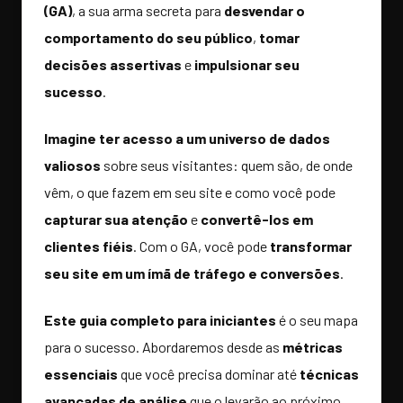
(GA)
, a sua arma secreta para
desvendar o
comportamento do seu público
,
tomar
decisões assertivas
e
impulsionar seu
sucesso
.
Imagine ter acesso a um universo de dados
valiosos
sobre seus visitantes: quem são, de onde
vêm, o que fazem em seu site e como você pode
capturar sua atenção
e
convertê-los em
clientes fiéis
. Com o GA, você pode
transformar
seu site em um ímã de tráfego e conversões
.
Este guia completo para iniciantes
é o seu mapa
para o sucesso. Abordaremos desde as
métricas
essenciais
que você precisa dominar até
técnicas
avançadas de análise
que o levarão ao próximo