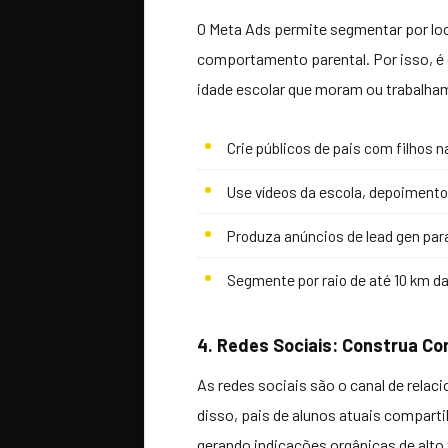
O Meta Ads permite segmentar por loca
comportamento parental. Por isso, é o
idade escolar que moram ou trabalha
Crie públicos de pais com filhos 
Use vídeos da escola, depoimentos
Produza anúncios de lead gen para
Segmente por raio de até 10 km d
4. Redes Sociais: Construa Co
As redes sociais são o canal de rela
disso, pais de alunos atuais compart
gerando indicações orgânicas de alto 