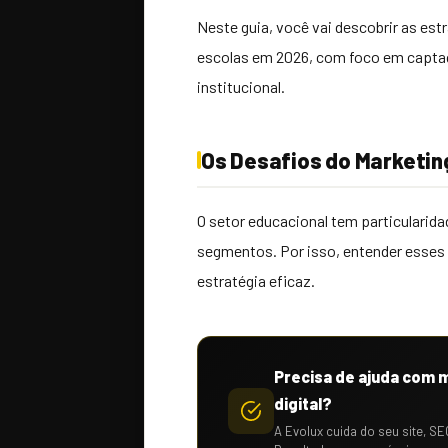
Neste guia, você vai descobrir as est
escolas em 2026, com foco em captaç
institucional.
Os Desafios do Marketing
O setor educacional tem particularid
segmentos. Por isso, entender esses 
estratégia eficaz.
Precisa de ajuda com 
digital?
A Evolux cuida do seu site, SE