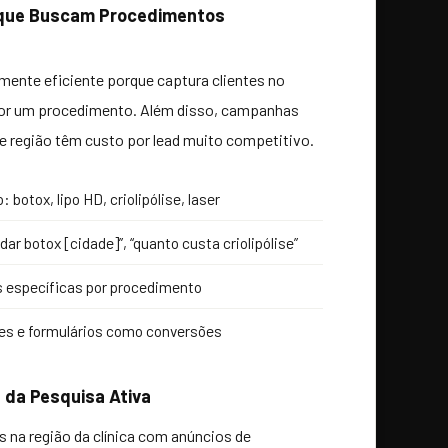
s que Buscam Procedimentos
mente eficiente porque captura clientes no
r um procedimento. Além disso, campanhas
região têm custo por lead muito competitivo.
otox, lipo HD, criolipólise, laser
ar botox [cidade]”, “quanto custa criolipólise”
es específicas por procedimento
ões e formulários como conversões
s da Pesquisa Ativa
 na região da clínica com anúncios de