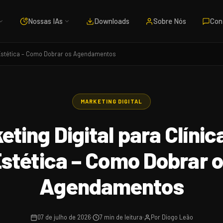
Nossas IAs
Downloads
Sobre Nós
Con
e Estética – Como Dobrar os Agendamentos
MARKETING DIGITAL
eting Digital para Clínic
stética – Como Dobrar 
Agendamentos
07 de julho de 2026
7 min de leitura
Por Diogo Leão