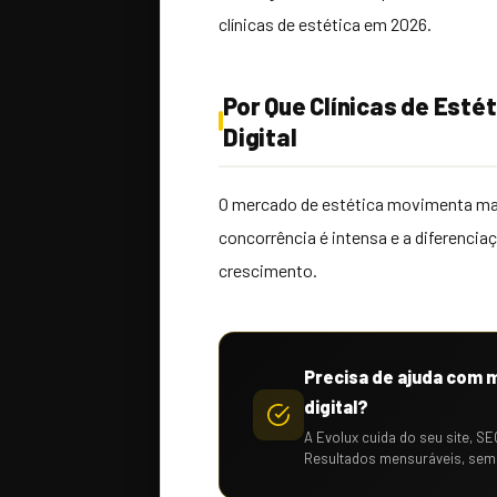
clínicas de estética em 2026.
Por Que Clínicas de Est
Digital
O mercado de estética movimenta mais
concorrência é intensa e a diferenciaç
crescimento.
Precisa de ajuda com 
digital?
A Evolux cuida do seu site, SE
Resultados mensuráveis, sem