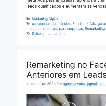
Meta Ads para empresas: aprenda a cria
leads qualificados e aumentam as venda
Categorias
Marketing Digital
Tags
campanhas de anúncios
,
Facebook Ads
,
gera
meta ads
,
meta ads para empresas
,
Remarketing
Deixe um comentário
Remarketing no Face
Anteriores em Leads
4 de abril de 2024
Por
agenciaevolux@gmail.com