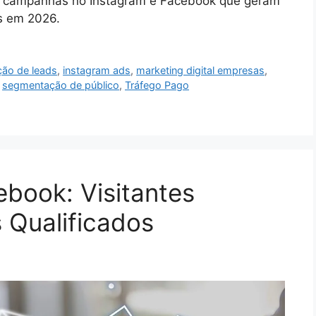
r campanhas no Instagram e Facebook que geram
s em 2026.
ção de leads
,
instagram ads
,
marketing digital empresas
,
,
segmentação de público
,
Tráfego Pago
book: Visitantes
 Qualificados