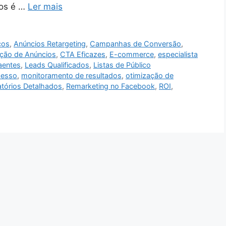
dos é …
Ler mais
cos
,
Anúncios Retargeting
,
Campanhas de Conversão
,
ação de Anúncios
,
CTA Eficazes
,
E-commerce
,
especialista
aentes
,
Leads Qualificados
,
Listas de Público
cesso
,
monitoramento de resultados
,
otimização de
atórios Detalhados
,
Remarketing no Facebook
,
ROI
,