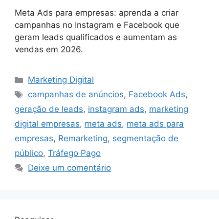
Meta Ads para empresas: aprenda a criar
campanhas no Instagram e Facebook que
geram leads qualificados e aumentam as
vendas em 2026.
Categorias
Marketing Digital
Tags
campanhas de anúncios
,
Facebook Ads
,
geração de leads
,
instagram ads
,
marketing
digital empresas
,
meta ads
,
meta ads para
empresas
,
Remarketing
,
segmentação de
público
,
Tráfego Pago
Deixe um comentário