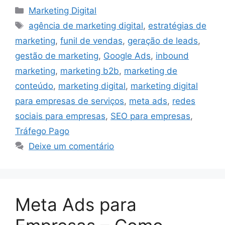
Categorias
Marketing Digital
Tags
agência de marketing digital
,
estratégias de
marketing
,
funil de vendas
,
geração de leads
,
gestão de marketing
,
Google Ads
,
inbound
marketing
,
marketing b2b
,
marketing de
conteúdo
,
marketing digital
,
marketing digital
para empresas de serviços
,
meta ads
,
redes
sociais para empresas
,
SEO para empresas
,
Tráfego Pago
Deixe um comentário
Meta Ads para