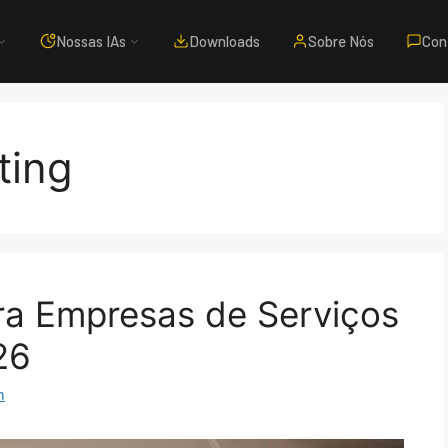
Nossas IAs
Downloads
Sobre Nós
Con
ting
ara Empresas de Serviços
26
m