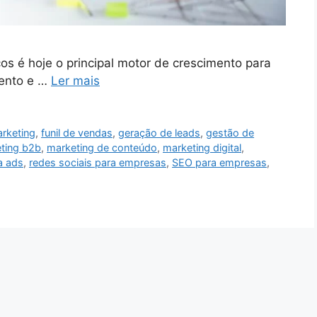
os é hoje o principal motor de crescimento para
mento e …
Ler mais
arketing
,
funil de vendas
,
geração de leads
,
gestão de
ting b2b
,
marketing de conteúdo
,
marketing digital
,
a ads
,
redes sociais para empresas
,
SEO para empresas
,