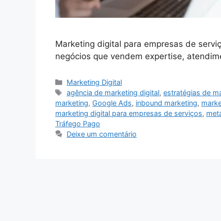
Marketing digital para empresas de serviç
negócios que vendem expertise, atendi
Categorias
Marketing Digital
Tags
agência de marketing digital
,
estratégias de m
marketing
,
Google Ads
,
inbound marketing
,
marke
marketing digital para empresas de serviços
,
met
Tráfego Pago
Deixe um comentário