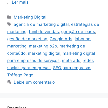
…
Ler mais
Categorias
Marketing Digital
Tags
agência de marketing digital
,
estratégias de
marketing
,
funil de vendas
,
geração de leads
,
gestão de marketing
,
Google Ads
,
inbound
marketing
,
marketing b2b
,
marketing de
conteúdo
,
marketing digital
,
marketing digital
para empresas de serviços
,
meta ads
,
redes
sociais para empresas
,
SEO para empresas
,
Tráfego Pago
Deixe um comentário
Pesquisar