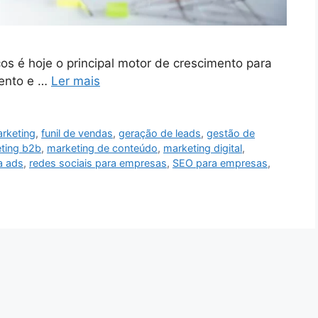
os é hoje o principal motor de crescimento para
mento e …
Ler mais
arketing
,
funil de vendas
,
geração de leads
,
gestão de
ting b2b
,
marketing de conteúdo
,
marketing digital
,
a ads
,
redes sociais para empresas
,
SEO para empresas
,