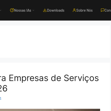
Nossas IAs
Downloads
Sobre Nós
Con
ara Empresas de Serviços
26
m