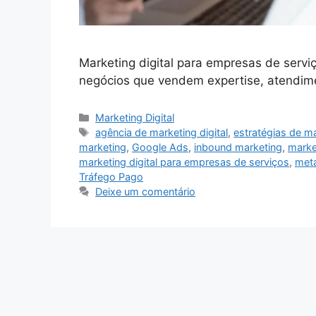
Marketing digital para empresas de serviç
negócios que vendem expertise, atendi
Categorias
Marketing Digital
Tags
agência de marketing digital
,
estratégias de m
marketing
,
Google Ads
,
inbound marketing
,
marke
marketing digital para empresas de serviços
,
met
Tráfego Pago
Deixe um comentário