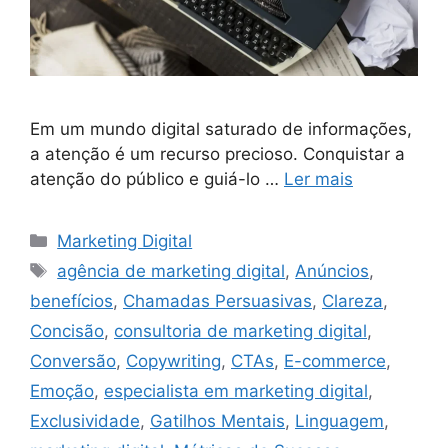
Em um mundo digital saturado de informações,
a atenção é um recurso precioso. Conquistar a
atenção do público e guiá-lo …
Ler mais
Categorias
Marketing Digital
Tags
agência de marketing digital
,
Anúncios
,
benefícios
,
Chamadas Persuasivas
,
Clareza
,
Concisão
,
consultoria de marketing digital
,
Conversão
,
Copywriting
,
CTAs
,
E-commerce
,
Emoção
,
especialista em marketing digital
,
Exclusividade
,
Gatilhos Mentais
,
Linguagem
,