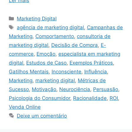
Ler mais
Categorias
Marketing Digital
Tags
agência de marketing digital
,
Campanhas de
Marketing
,
Comportamento
,
consultoria de
marketing digital
,
Decisão de Compra
,
E-
commerce
,
Emoção
,
especialista em marketing
digital
,
Estudos de Caso
,
Exemplos Práticos
,
Gatilhos Mentais
,
Inconsciente
,
Influência
,
Marketing
,
marketing digital
,
Métricas de
Sucesso
,
Motivação
,
Neurociência
,
Persuasão
,
Psicologia do Consumidor
,
Racionalidade
,
ROI
,
Venda Online
Deixe um comentário