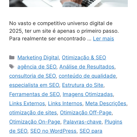
No vasto e competitivo universo digital de
2025, ter um site é apenas o primeiro passo.
Para realmente ser encontrado …
Ler mais
Categorias
Marketing Digital
,
Otimização & SEO
Tags
agência de SEO
,
Análise de Resultados
,
consultoria de SEO
,
conteúdo de qualidade
,
especialista em SEO
,
Estrutura do Site
,
Ferramentas de SEO
,
Imagens Otimizadas
,
Links Externos
,
Links Internos
,
Meta Descrições
,
otimização de sites
,
Otimização Off-Page
,
Otimização On-Page
,
Palavras-chave
,
Plugins
de SEO
,
SEO no WordPress
,
SEO para