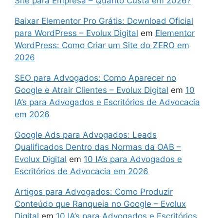
Site para Empresa – Quanto Custa em 2026?
Baixar Elementor Pro Grátis: Download Oficial
para WordPress – Evolux Digital
em
Elementor
WordPress: Como Criar um Site do ZERO em
2026
SEO para Advogados: Como Aparecer no
Google e Atrair Clientes – Evolux Digital
em
10
IA’s para Advogados e Escritórios de Advocacia
em 2026
Google Ads para Advogados: Leads
Qualificados Dentro das Normas da OAB –
Evolux Digital
em
10 IA’s para Advogados e
Escritórios de Advocacia em 2026
Artigos para Advogados: Como Produzir
Conteúdo que Ranqueia no Google – Evolux
Digital
em
10 IA’s para Advogados e Escritórios