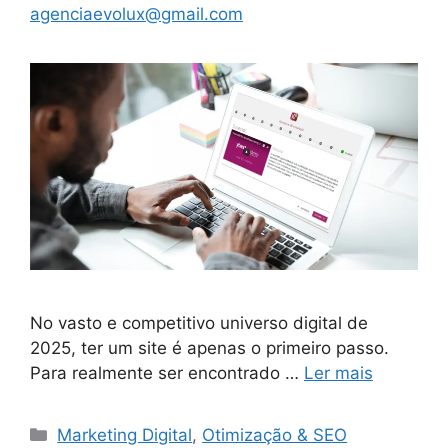
agenciaevolux@gmail.com
No vasto e competitivo universo digital de
2025, ter um site é apenas o primeiro passo.
Para realmente ser encontrado …
Ler mais
Categorias
Marketing Digital
,
Otimização & SEO