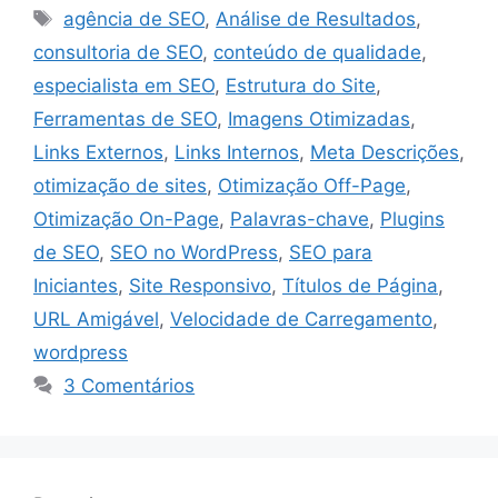
Tags
agência de SEO
,
Análise de Resultados
,
consultoria de SEO
,
conteúdo de qualidade
,
especialista em SEO
,
Estrutura do Site
,
Ferramentas de SEO
,
Imagens Otimizadas
,
Links Externos
,
Links Internos
,
Meta Descrições
,
otimização de sites
,
Otimização Off-Page
,
Otimização On-Page
,
Palavras-chave
,
Plugins
de SEO
,
SEO no WordPress
,
SEO para
Iniciantes
,
Site Responsivo
,
Títulos de Página
,
URL Amigável
,
Velocidade de Carregamento
,
wordpress
3 Comentários