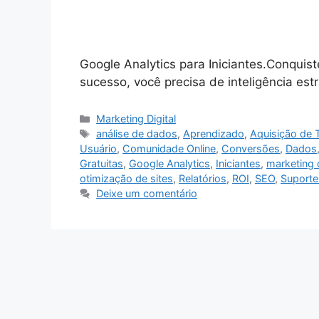
Google Analytics para Iniciantes.Conquist
sucesso, você precisa de inteligência est
Categorias
Marketing Digital
Tags
análise de dados
,
Aprendizado
,
Aquisição de 
Usuário
,
Comunidade Online
,
Conversões
,
Dados
Gratuitas
,
Google Analytics
,
Iniciantes
,
marketing d
otimização de sites
,
Relatórios
,
ROI
,
SEO
,
Suporte
Deixe um comentário