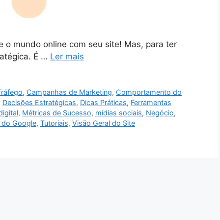
e o mundo online com seu site! Mas, para ter
ratégica. É …
Ler mais
Tráfego
,
Campanhas de Marketing
,
Comportamento do
,
Decisões Estratégicas
,
Dicas Práticas
,
Ferramentas
igital
,
Métricas de Sucesso
,
mídias sociais
,
Negócio
,
 do Google
,
Tutoriais
,
Visão Geral do Site