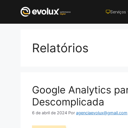
Serviços
Pular
para
o
Relatórios
conteúdo
Google Analytics par
Descomplicada
6 de abril de 2024
Por
agenciaevolux@gmail.com