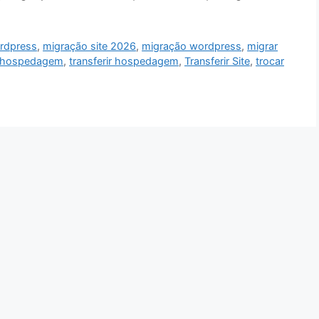
rdpress
,
migração site 2026
,
migração wordpress
,
migrar
 hospedagem
,
transferir hospedagem
,
Transferir Site
,
trocar