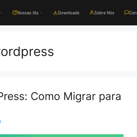
Nossas IAs
Downloads
Sobre Nós
Con
wordpress
dPress: Como Migrar para
m