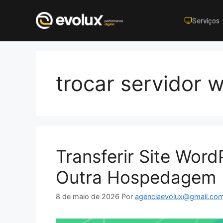
Serviços
Pular
para
o
trocar servidor 
conteúdo
Transferir Site Wor
Outra Hospedagem
8 de maio de 2026
Por
agenciaevolux@gmail.co