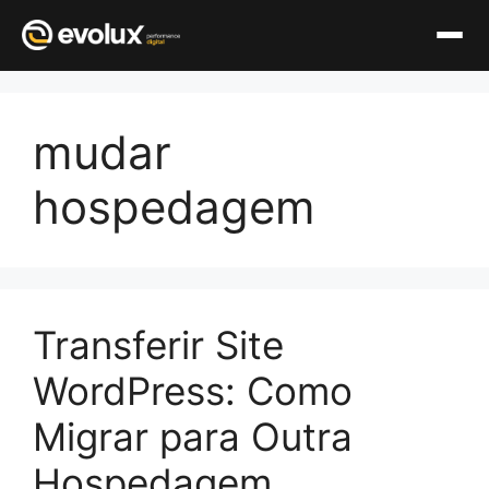
Pular
para
mudar
o
conteúdo
hospedagem
Transferir Site
WordPress: Como
Migrar para Outra
Hospedagem