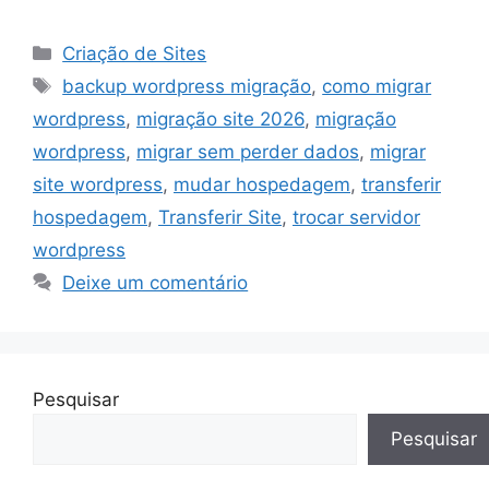
Categorias
Criação de Sites
Tags
backup wordpress migração
,
como migrar
wordpress
,
migração site 2026
,
migração
wordpress
,
migrar sem perder dados
,
migrar
site wordpress
,
mudar hospedagem
,
transferir
hospedagem
,
Transferir Site
,
trocar servidor
wordpress
Deixe um comentário
Pesquisar
Pesquisar