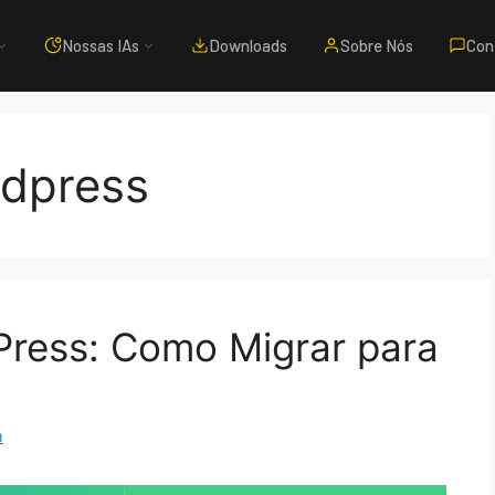
Nossas IAs
Downloads
Sobre Nós
Con
rdpress
dPress: Como Migrar para
m