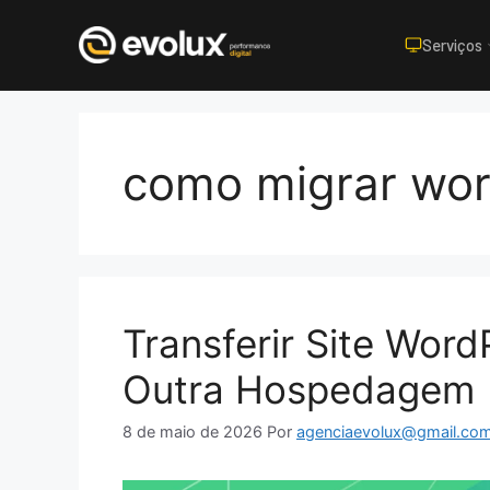
Serviços
Pular
para
o
como migrar wo
conteúdo
Transferir Site Wor
Outra Hospedagem
8 de maio de 2026
Por
agenciaevolux@gmail.co