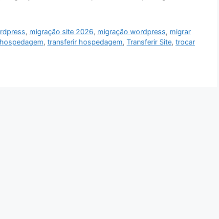
rdpress
,
migração site 2026
,
migração wordpress
,
migrar
 hospedagem
,
transferir hospedagem
,
Transferir Site
,
trocar