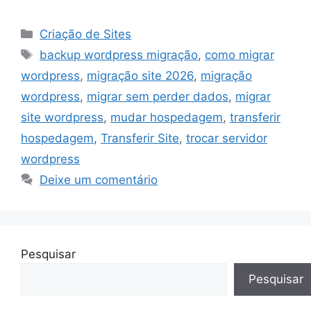
Categorias
Criação de Sites
Tags
backup wordpress migração
,
como migrar
wordpress
,
migração site 2026
,
migração
wordpress
,
migrar sem perder dados
,
migrar
site wordpress
,
mudar hospedagem
,
transferir
hospedagem
,
Transferir Site
,
trocar servidor
wordpress
Deixe um comentário
Pesquisar
Pesquisar