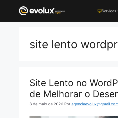
Serviços
Pular
para
o
site lento wordp
conteúdo
Site Lento no Word
de Melhorar o Des
8 de maio de 2026
Por
agenciaevolux@gmail.co