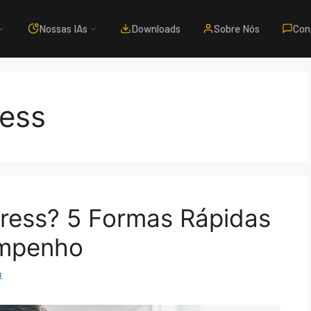
Nossas IAs
Downloads
Sobre Nós
Con
ress
Press? 5 Formas Rápidas
empenho
m