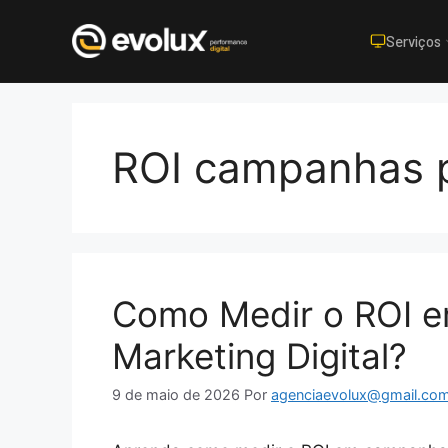
Serviços
Pular
para
o
ROI campanhas 
conteúdo
Como Medir o ROI 
Marketing Digital?
9 de maio de 2026
Por
agenciaevolux@gmail.co