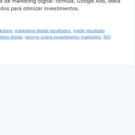
de marketing digital: fórmula, Google Ads, Meta
dos para otimizar investimentos.
keting
,
marketing digital resultados
,
medir resultado
ting digital
,
retorno sobre investimento marketing
,
ROI