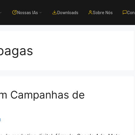
Nossas IAs
Downloads
Sobre Nós
Con
pagas
em Campanhas de
m