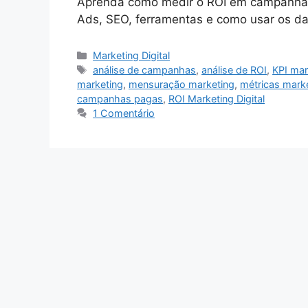
Aprenda como medir o ROI em campanhas 
Ads, SEO, ferramentas e como usar os da
Categorias
Marketing Digital
Tags
análise de campanhas
,
análise de ROI
,
KPI mar
marketing
,
mensuração marketing
,
métricas marke
campanhas pagas
,
ROI Marketing Digital
1 Comentário