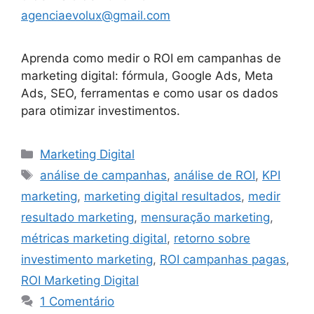
agenciaevolux@gmail.com
Aprenda como medir o ROI em campanhas de
marketing digital: fórmula, Google Ads, Meta
Ads, SEO, ferramentas e como usar os dados
para otimizar investimentos.
Categorias
Marketing Digital
Tags
análise de campanhas
,
análise de ROI
,
KPI
marketing
,
marketing digital resultados
,
medir
resultado marketing
,
mensuração marketing
,
métricas marketing digital
,
retorno sobre
investimento marketing
,
ROI campanhas pagas
,
ROI Marketing Digital
1 Comentário