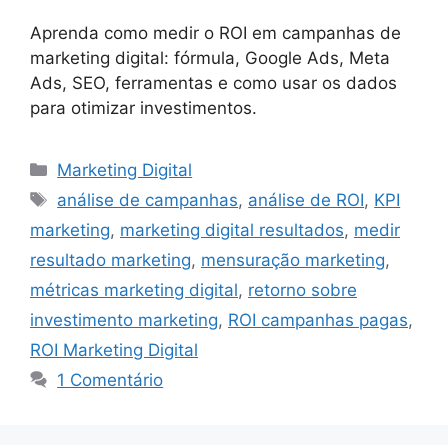
Aprenda como medir o ROI em campanhas de
marketing digital: fórmula, Google Ads, Meta
Ads, SEO, ferramentas e como usar os dados
para otimizar investimentos.
Categorias
Marketing Digital
Tags
análise de campanhas
,
análise de ROI
,
KPI
marketing
,
marketing digital resultados
,
medir
resultado marketing
,
mensuração marketing
,
métricas marketing digital
,
retorno sobre
investimento marketing
,
ROI campanhas pagas
,
ROI Marketing Digital
1 Comentário