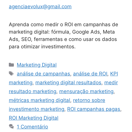
agenciaevolux@gmail.com
Aprenda como medir o ROI em campanhas de
marketing digital: fórmula, Google Ads, Meta
Ads, SEO, ferramentas e como usar os dados
para otimizar investimentos.
Categorias
Marketing Digital
Tags
análise de campanhas
,
análise de ROI
,
KPI
marketing
,
marketing digital resultados
,
medir
resultado marketing
,
mensuração marketing
,
métricas marketing digital
,
retorno sobre
investimento marketing
,
ROI campanhas pagas
,
ROI Marketing Digital
1 Comentário