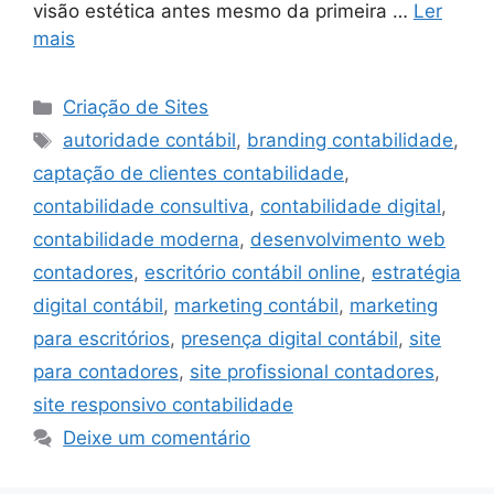
visão estética antes mesmo da primeira …
Ler
mais
Categorias
Criação de Sites
Tags
autoridade contábil
,
branding contabilidade
,
captação de clientes contabilidade
,
contabilidade consultiva
,
contabilidade digital
,
contabilidade moderna
,
desenvolvimento web
contadores
,
escritório contábil online
,
estratégia
digital contábil
,
marketing contábil
,
marketing
para escritórios
,
presença digital contábil
,
site
para contadores
,
site profissional contadores
,
site responsivo contabilidade
Deixe um comentário