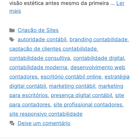
visão estética antes mesmo da primeira …
Ler
mais
Categorias
Criação de Sites
Tags
autoridade contábil
,
branding contabilidade
,
captação de clientes contabilidade
,
contabilidade consultiva
,
contabilidade digital
,
contabilidade moderna
,
desenvolvimento web
contadores
,
escritório contábil online
,
estratégia
digital contábil
,
marketing contábil
,
marketing
para escritórios
,
presença digital contábil
,
site
para contadores
,
site profissional contadores
,
site responsivo contabilidade
Deixe um comentário