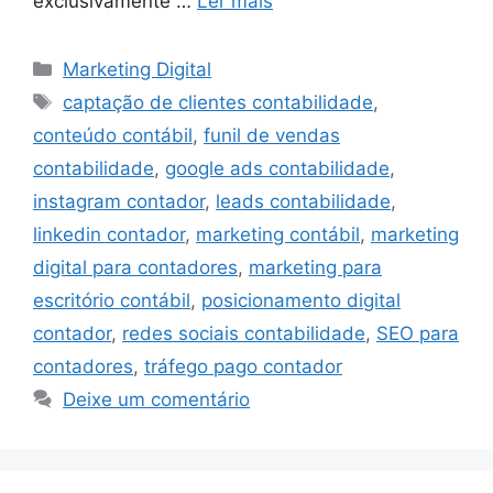
exclusivamente …
Ler mais
Categorias
Marketing Digital
Tags
captação de clientes contabilidade
,
conteúdo contábil
,
funil de vendas
contabilidade
,
google ads contabilidade
,
instagram contador
,
leads contabilidade
,
linkedin contador
,
marketing contábil
,
marketing
digital para contadores
,
marketing para
escritório contábil
,
posicionamento digital
contador
,
redes sociais contabilidade
,
SEO para
contadores
,
tráfego pago contador
Deixe um comentário