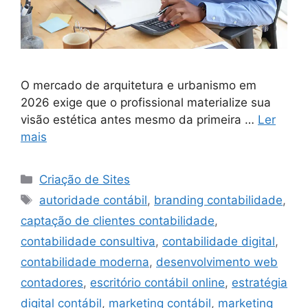
O mercado de arquitetura e urbanismo em
2026 exige que o profissional materialize sua
visão estética antes mesmo da primeira …
Ler
mais
Categorias
Criação de Sites
Tags
autoridade contábil
,
branding contabilidade
,
captação de clientes contabilidade
,
contabilidade consultiva
,
contabilidade digital
,
contabilidade moderna
,
desenvolvimento web
contadores
,
escritório contábil online
,
estratégia
digital contábil
,
marketing contábil
,
marketing