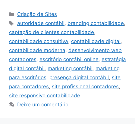
Categorias
Criação de Sites
Tags
autoridade contábil
,
branding contabilidade
,
captação de clientes contabilidade
,
contabilidade consultiva
,
contabilidade digital
,
contabilidade moderna
,
desenvolvimento web
contadores
,
escritório contábil online
,
estratégia
digital contábil
,
marketing contábil
,
marketing
para escritórios
,
presença digital contábil
,
site
para contadores
,
site profissional contadores
,
site responsivo contabilidade
Deixe um comentário