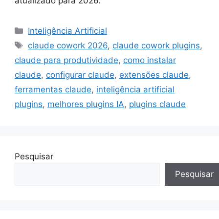
atualizado para 2026.
Categorias
Inteligência Artificial
Tags
claude cowork 2026
,
claude cowork plugins
,
claude para produtividade
,
como instalar
claude
,
configurar claude
,
extensões claude
,
ferramentas claude
,
inteligência artificial
plugins
,
melhores plugins IA
,
plugins claude
Pesquisar
Pesquisar