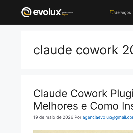
Serviços
Pular
para
o
claude cowork 2
conteúdo
Claude Cowork Plugi
Melhores e Como In
19 de maio de 2026
Por
agenciaevolux@gmail.c