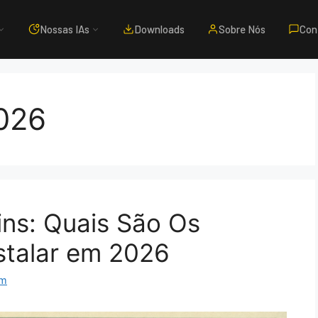
Nossas IAs
Downloads
Sobre Nós
Con
026
ns: Quais São Os
stalar em 2026
om