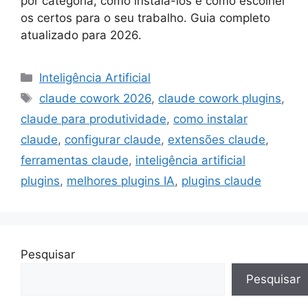
por categoria, como instalá-los e como escolher
os certos para o seu trabalho. Guia completo
atualizado para 2026.
Categorias
Inteligência Artificial
Tags
claude cowork 2026
,
claude cowork plugins
,
claude para produtividade
,
como instalar
claude
,
configurar claude
,
extensões claude
,
ferramentas claude
,
inteligência artificial
plugins
,
melhores plugins IA
,
plugins claude
Pesquisar
Pesquisar