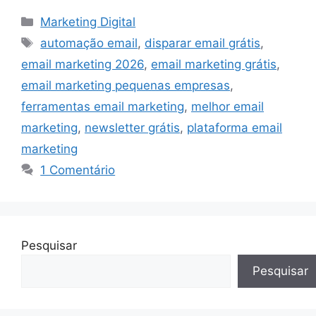
Categorias
Marketing Digital
Tags
automação email
,
disparar email grátis
,
email marketing 2026
,
email marketing grátis
,
email marketing pequenas empresas
,
ferramentas email marketing
,
melhor email
marketing
,
newsletter grátis
,
plataforma email
marketing
1 Comentário
Pesquisar
Pesquisar