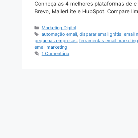
Conheça as 4 melhores plataformas de e-
Brevo, MailerLite e HubSpot. Compare lim
Categorias
Marketing Digital
Tags
automação email
,
disparar email grátis
,
email 
pequenas empresas
,
ferramentas email marketing
email marketing
1 Comentário