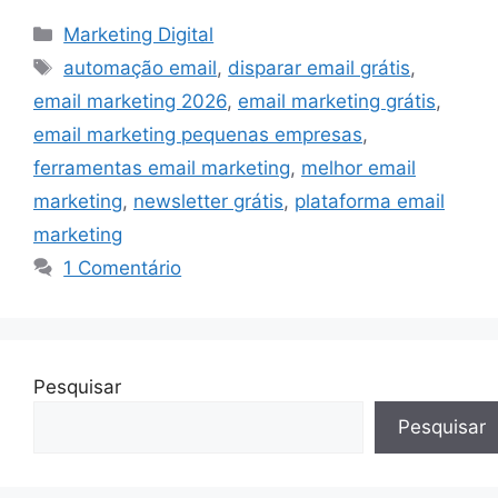
Categorias
Marketing Digital
Tags
automação email
,
disparar email grátis
,
email marketing 2026
,
email marketing grátis
,
email marketing pequenas empresas
,
ferramentas email marketing
,
melhor email
marketing
,
newsletter grátis
,
plataforma email
marketing
1 Comentário
Pesquisar
Pesquisar