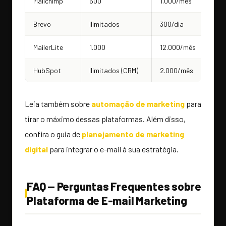
Mailchimp
500
1.000/mês
B
Brevo
Ilimitados
300/dia
C
MailerLite
1.000
12.000/mês
C
HubSpot
Ilimitados (CRM)
2.000/mês
L
Leia também sobre
automação de marketing
para
tirar o máximo dessas plataformas. Além disso,
confira o guia de
planejamento de marketing
digital
para integrar o e-mail à sua estratégia.
FAQ — Perguntas Frequentes sobre
Plataforma de E-mail Marketing