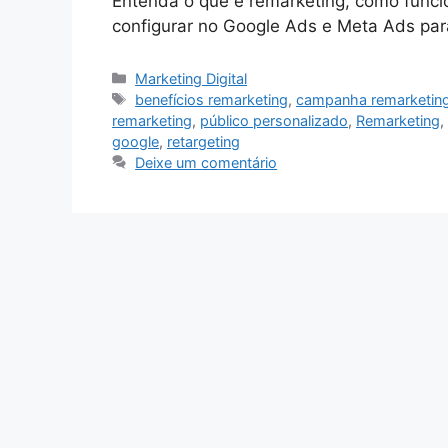
Entenda o que é remarketing, como funcio
configurar no Google Ads e Meta Ads par
Categorias
Marketing Digital
Tags
benefícios remarketing
,
campanha remarketin
remarketing
,
público personalizado
,
Remarketing
,
google
,
retargeting
Deixe um comentário