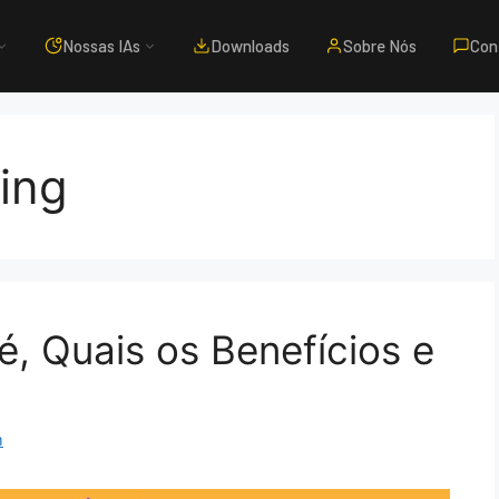
Nossas IAs
Downloads
Sobre Nós
Con
ing
é, Quais os Benefícios e
m