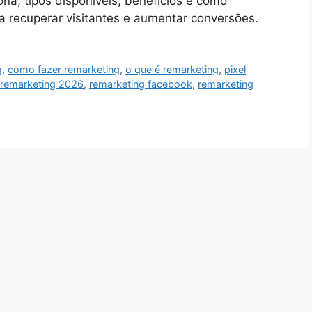
na, tipos disponíveis, benefícios e como
a recuperar visitantes e aumentar conversões.
g
,
como fazer remarketing
,
o que é remarketing
,
pixel
remarketing 2026
,
remarketing facebook
,
remarketing