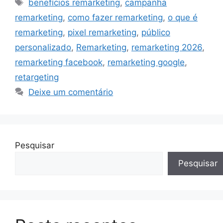
Tags
benefícios remarketing
,
campanha
remarketing
,
como fazer remarketing
,
o que é
remarketing
,
pixel remarketing
,
público
personalizado
,
Remarketing
,
remarketing 2026
,
remarketing facebook
,
remarketing google
,
retargeting
Deixe um comentário
Pesquisar
Pesquisar