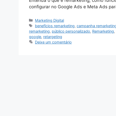
Entenda o que é remarketing, como funcio
configurar no Google Ads e Meta Ads par
Categorias
Marketing Digital
Tags
benefícios remarketing
,
campanha remarketin
remarketing
,
público personalizado
,
Remarketing
,
google
,
retargeting
Deixe um comentário