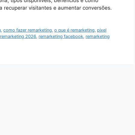
na, tipos disponíveis, benefícios e como
a recuperar visitantes e aumentar conversões.
g
,
como fazer remarketing
,
o que é remarketing
,
pixel
remarketing 2026
,
remarketing facebook
,
remarketing