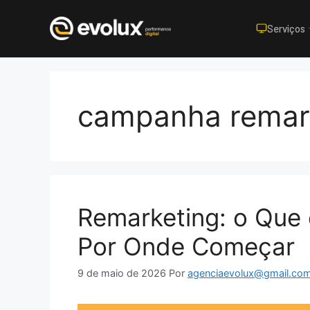
Serviços
Pular
para
o
campanha remar
conteúdo
Remarketing: o Que 
Por Onde Começar
9 de maio de 2026
Por
agenciaevolux@gmail.co