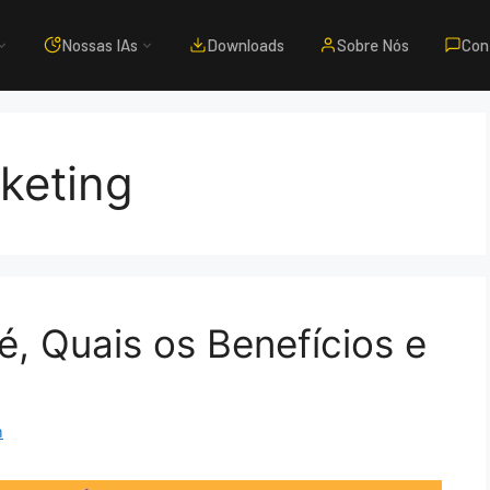
Nossas IAs
Downloads
Sobre Nós
Con
keting
é, Quais os Benefícios e
m