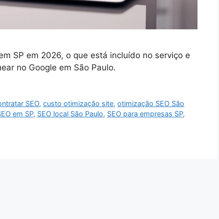
em SP em 2026, o que está incluído no serviço e
uear no Google em São Paulo.
ontratar SEO
,
custo otimização site
,
otimização SEO São
SEO em SP
,
SEO local São Paulo
,
SEO para empresas SP
,