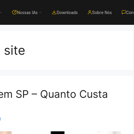
Nossas IAs
Downloads
Sobre Nós
Con
 site
em SP – Quanto Custa
m