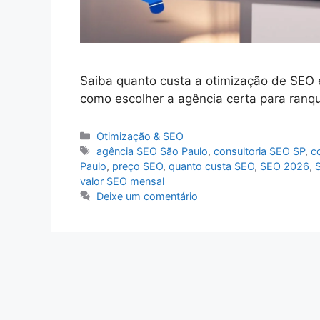
Saiba quanto custa a otimização de SEO 
como escolher a agência certa para ranq
Categorias
Otimização & SEO
Tags
agência SEO São Paulo
,
consultoria SEO SP
,
c
Paulo
,
preço SEO
,
quanto custa SEO
,
SEO 2026
,
valor SEO mensal
Deixe um comentário