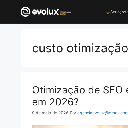
Serviços
Pular
para
o
custo otimização
conteúdo
Otimização de SEO 
em 2026?
9 de maio de 2026
Por
agenciaevolux@gmail.co