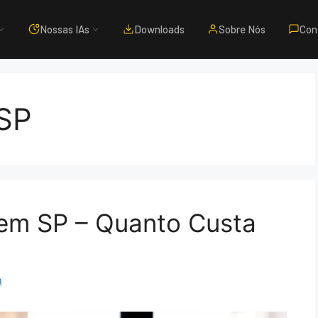
Nossas IAs
Downloads
Sobre Nós
Con
 SP
em SP – Quanto Custa
m