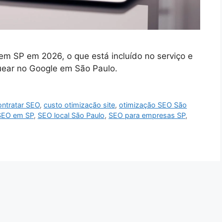
em SP em 2026, o que está incluído no serviço e
uear no Google em São Paulo.
ontratar SEO
,
custo otimização site
,
otimização SEO São
SEO em SP
,
SEO local São Paulo
,
SEO para empresas SP
,