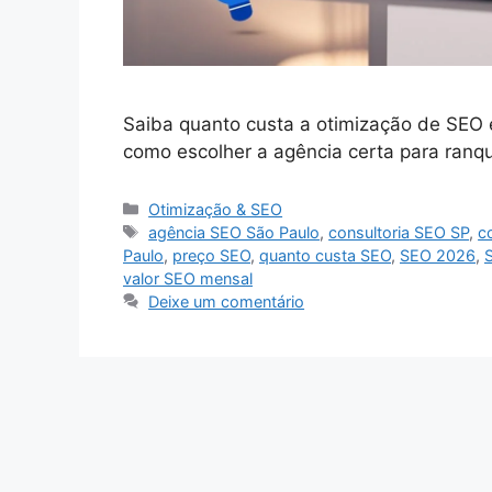
Saiba quanto custa a otimização de SEO 
como escolher a agência certa para ranq
Categorias
Otimização & SEO
Tags
agência SEO São Paulo
,
consultoria SEO SP
,
c
Paulo
,
preço SEO
,
quanto custa SEO
,
SEO 2026
,
valor SEO mensal
Deixe um comentário