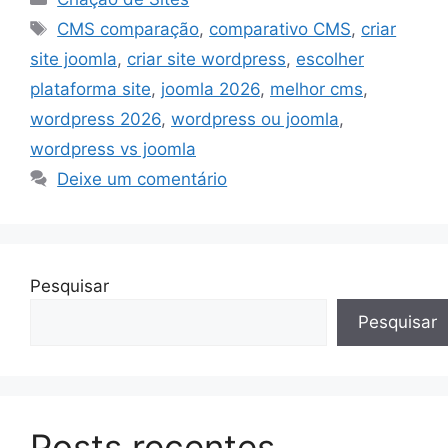
Tags
CMS comparação
,
comparativo CMS
,
criar
site joomla
,
criar site wordpress
,
escolher
plataforma site
,
joomla 2026
,
melhor cms
,
wordpress 2026
,
wordpress ou joomla
,
wordpress vs joomla
Deixe um comentário
Pesquisar
Pesquisar
Posts recentes