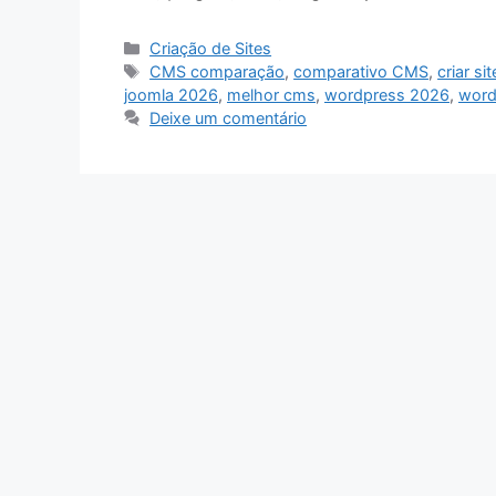
Categorias
Criação de Sites
Tags
CMS comparação
,
comparativo CMS
,
criar si
joomla 2026
,
melhor cms
,
wordpress 2026
,
word
Deixe um comentário