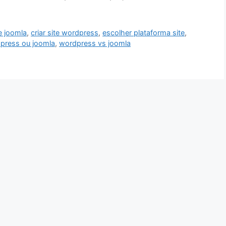
te joomla
,
criar site wordpress
,
escolher plataforma site
,
press ou joomla
,
wordpress vs joomla