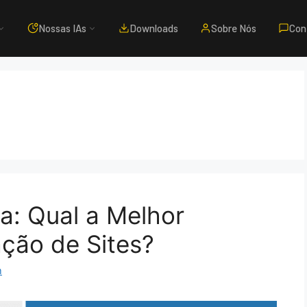
Nossas IAs
Downloads
Sobre Nós
Con
a: Qual a Melhor
ação de Sites?
m