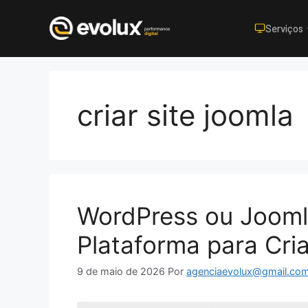
Serviços
Pular
para
o
criar site joomla
conteúdo
WordPress ou Jooml
Plataforma para Cri
9 de maio de 2026
Por
agenciaevolux@gmail.co